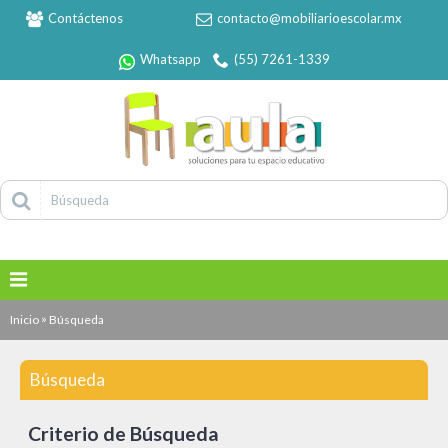
Contáctenos
contacto@mobiliarioescolar.mx
Whatsapp
(55) 7261-1339
»
Inicio
Búsqueda
Búsqueda
Criterio de Búsqueda