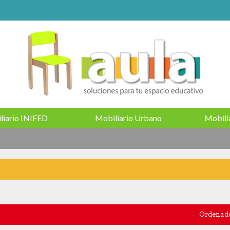
liario INIFED
Mobiliario Urbano
Mobilia
Ordenado