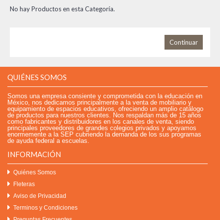
No hay Productos en esta Categoría.
Continuar
QUIÉNES SOMOS
Somos una empresa consiente y comprometida con la educación en
México, nos dedicamos principalmente a la venta de mobiliario y
equipamiento de espacios educativos, ofreciendo un amplio catálogo
de productos para nuestros clientes. Nos respaldan más de 15 años
como fabricantes y distribuidores en los canales de venta, siendo
principales proveedores de grandes colegios privados y apoyamos
enormemente a la SEP cubriendo la demanda de los sus programas
de ayuda federal a escuelas.
INFORMACIÓN
Quiénes Somos
Fleteras
Aviso de Privacidad
Terminos y Condiciones
Preguntas Frecuentes