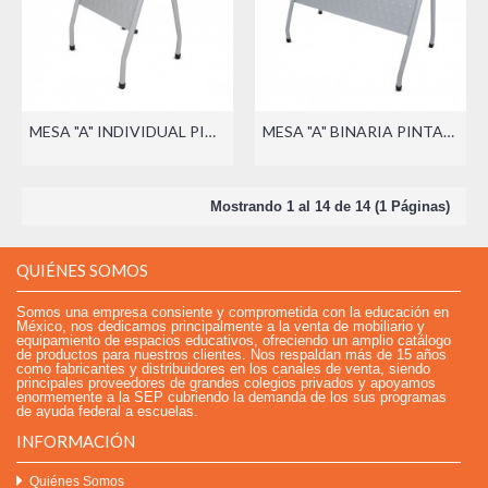
MESA "A" INDIVIDUAL PINTADA
MESA "A" BINARIA PINTADA
Mostrando 1 al 14 de 14 (1 Páginas)
QUIÉNES SOMOS
Somos una empresa consiente y comprometida con la educación en
México, nos dedicamos principalmente a la venta de mobiliario y
equipamiento de espacios educativos, ofreciendo un amplio catálogo
de productos para nuestros clientes. Nos respaldan más de 15 años
como fabricantes y distribuidores en los canales de venta, siendo
principales proveedores de grandes colegios privados y apoyamos
enormemente a la SEP cubriendo la demanda de los sus programas
de ayuda federal a escuelas.
INFORMACIÓN
Quiénes Somos