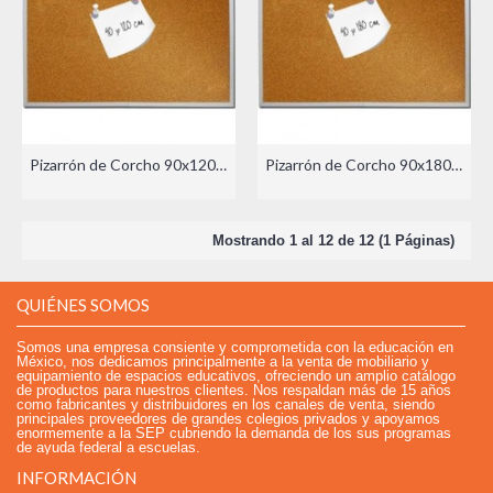
Pizarrón de Corcho 90x120cm
Pizarrón de Corcho 90x180cm
Mostrando 1 al 12 de 12 (1 Páginas)
QUIÉNES SOMOS
Somos una empresa consiente y comprometida con la educación en
México, nos dedicamos principalmente a la venta de mobiliario y
equipamiento de espacios educativos, ofreciendo un amplio catálogo
de productos para nuestros clientes. Nos respaldan más de 15 años
como fabricantes y distribuidores en los canales de venta, siendo
principales proveedores de grandes colegios privados y apoyamos
enormemente a la SEP cubriendo la demanda de los sus programas
de ayuda federal a escuelas.
INFORMACIÓN