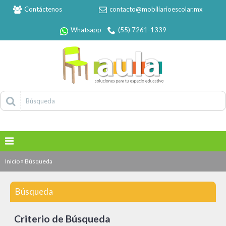
Contáctenos
contacto@mobiliarioescolar.mx
Whatsapp
(55) 7261-1339
»
Inicio
Búsqueda
Búsqueda
Criterio de Búsqueda