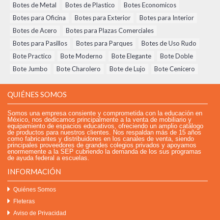
Botes de Metal
,
Botes de Plastico
,
Botes Economicos
,
Botes para Oficina
,
Botes para Exterior
,
Botes para Interior
,
Botes de Acero
,
Botes para Plazas Comerciales
,
Botes para Pasillos
,
Botes para Parques
,
Botes de Uso Rudo
,
Bote Practico
,
Bote Moderno
,
Bote Elegante
,
Bote Doble
,
Bote Jumbo
,
Bote Charolero
,
Bote de Lujo
,
Bote Cenicero
QUIÉNES SOMOS
Somos una empresa consiente y comprometida con la educación en
México, nos dedicamos principalmente a la venta de mobiliario y
equipamiento de espacios educativos, ofreciendo un amplio catálogo
de productos para nuestros clientes. Nos respaldan más de 15 años
como fabricantes y distribuidores en los canales de venta, siendo
principales proveedores de grandes colegios privados y apoyamos
enormemente a la SEP cubriendo la demanda de los sus programas
de ayuda federal a escuelas.
INFORMACIÓN
Quiénes Somos
Fleteras
Aviso de Privacidad