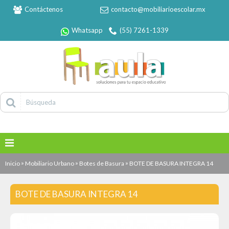
Contáctenos
contacto@mobiliarioescolar.mx
Whatsapp
(55) 7261-1339
»
»
»
Inicio
Mobiliario Urbano
Botes de Basura
BOTE DE BASURA INTEGRA 14
BOTE DE BASURA INTEGRA 14