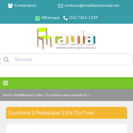
Contáctenos
contacto@mobiliarioescolar.mx
Whatsapp
(55) 7261-1339
»
»
»
Inicio
Mobiliario Escolar
Escritorios para maestros
Escritorio 2 Pedestales 
Escritorio 2 Pedestales 150x75x75cm