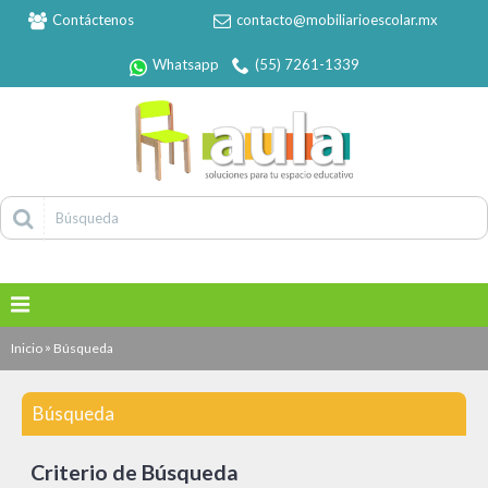
Contáctenos
contacto@mobiliarioescolar.mx
Whatsapp
(55) 7261-1339
»
Inicio
Búsqueda
Búsqueda
Criterio de Búsqueda