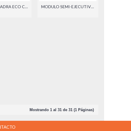
MODULO QUADRA ECO CON LIBRERO SOBREPONER (DER./IZQ.)
MODULO SEMI-EJECUTIVO LOGAN ECO (DER./IZQ.)
Mostrando 1 al 31 de 31 (1 Páginas)
NTACTO