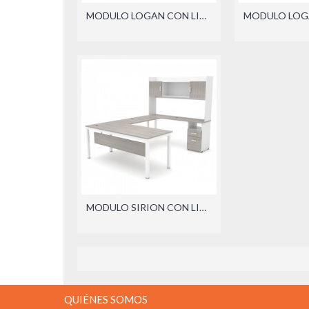
MODULO LOGAN CON LIBRERO SOBREPONER (DER./IZQ.)
MODULO SIRION CON LIBRERO SOBREPONER (DER./IZQ.)
QUIÉNES SOMOS