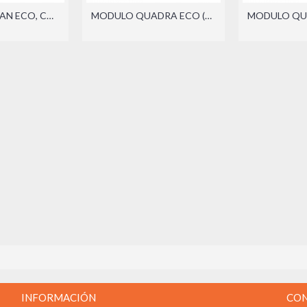
MODULO LOGAN ECO, CON LIBRERO SOBREPONER (DER./IZQ.)
MODULO QUADRA ECO (DER./IZQ.)
INFORMACIÓN
CO