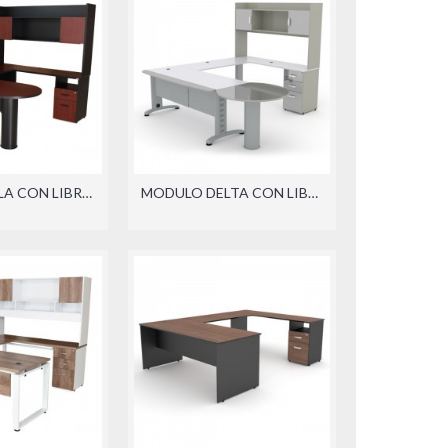
MODULO BALA CON LIBRERO SOBREPONER (DER./IZQ.)
MODULO DELTA CON LIBRERO SOBREPONER Y PENINSULA (DER./IZQ.)