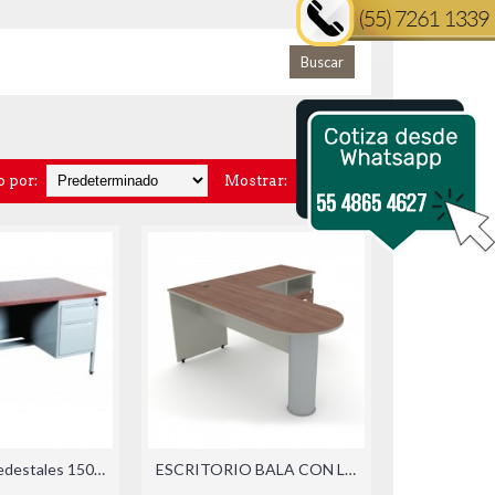
 por:
Mostrar:
Escritorio 2 Pedestales 150x75x75cm
ESCRITORIO BALA CON LATERAL (DER./IZQ.)