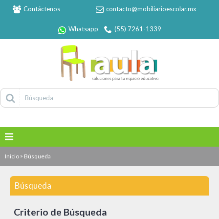
Contáctenos
contacto@mobiliarioescolar.mx
Whatsapp
(55) 7261-1339
»
Inicio
Búsqueda
Búsqueda
Criterio de Búsqueda