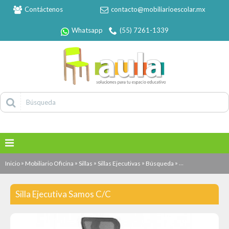
Contáctenos
contacto@mobiliarioescolar.mx
Whatsapp
(55) 7261-1339
»
»
»
»
»
Inicio
Mobiliario Oficina
Sillas
Sillas Ejecutivas
Búsqueda
Silla Ejecutiva Sa
Silla Ejecutiva Samos C/C