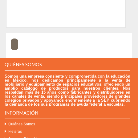
QUIÉNES SOMOS
Somos una empresa consiente y comprometida con la educación
en México, nos dedicamos principalmente a la venta de
mobiliario y equipamiento de espacios educativos, ofreciendo un
amplio catálogo de productos para nuestros clientes. Nos
respaldan más de 15 años como fabricantes y distribuidores en
los canales de venta, siendo principales proveedores de grandes
colegios privados y apoyamos enormemente a la SEP cubriendo
la demanda de los sus programas de ayuda federal a escuelas.
INFORMACIÓN
Quiénes Somos
Fleteras