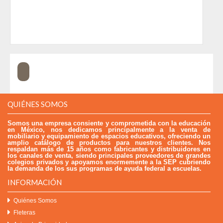
QUIÉNES SOMOS
Somos una empresa consiente y comprometida con la educación
en México, nos dedicamos principalmente a la venta de
mobiliario y equipamiento de espacios educativos, ofreciendo un
amplio catálogo de productos para nuestros clientes. Nos
respaldan más de 15 años como fabricantes y distribuidores en
los canales de venta, siendo principales proveedores de grandes
colegios privados y apoyamos enormemente a la SEP cubriendo
la demanda de los sus programas de ayuda federal a escuelas.
INFORMACIÓN
Quiénes Somos
Fleteras