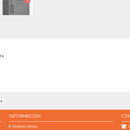
rta
na
INFORMACIÓN
CO
Quiénes Somos
C