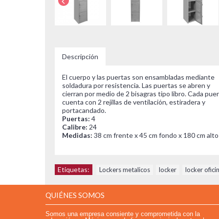
Descripción
El cuerpo y las puertas son ensambladas mediante
soldadura por resistencia. Las puertas se abren y
cierran por medio de 2 bisagras tipo libro. Cada pue
cuenta con 2 rejillas de ventilación, estiradera y
portacandado.
Puertas:
4
Calibre:
24
Medidas:
38 cm frente x 45 cm fondo x 180 cm alto
Etiquetas:
Lockers metalicos
,
locker
,
locker ofici
QUIÉNES SOMOS
Somos una empresa consiente y comprometida con la