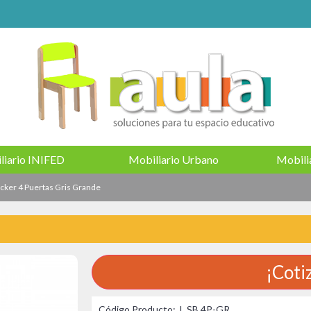
liario INIFED
Mobiliario Urbano
Mobilia
cker 4 Puertas Gris Grande
¡Coti
Código Producto:
L SB 4P-GR