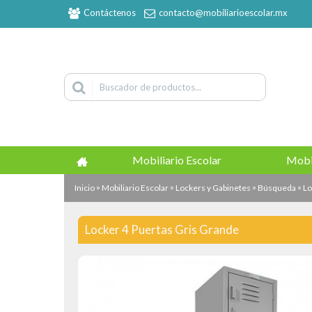
Contáctenos
contacto@mobiliarioescolar.mx
Mobiliario Escolar
Mobi
»
»
»
»
Inicio
Mobiliario Escolar
Lockers y Gabinetes
Búsqueda
Lo
Locker 4 Puertas Gris Grande