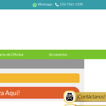
Whatsapp
(55) 7261-1339
rio de Oficina
Accesorios
za Aqui!
: 7566